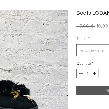
Boots LODA
Prix
 15,00 € 
10,00
origina
Taille
*
Sélectionner
Quantité
*
Aj