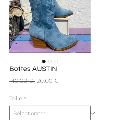
Bottes AUSTIN
Prix
Prix
 40,00 € 
20,00 €
original
promotionnel
Taille
*
Quantité
*