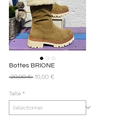
Bottes BRIONE
Prix
Prix
 20,00 € 
10,00 €
original
promotionnel
Taille
*
Quantité
*