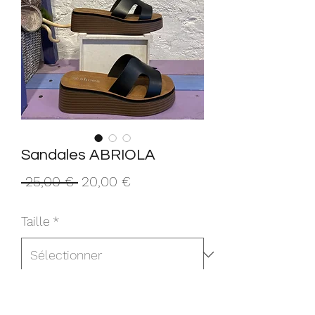
Sandales ABRIOLA
Prix
Prix
 25,00 € 
20,00 €
original
promotionnel
Taille
*
Quantité
*