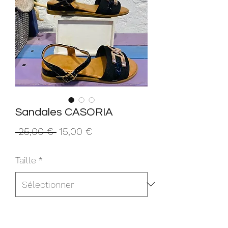
Sandales CASORIA
Prix
Prix
 25,00 € 
15,00 €
original
promotionnel
Taille
*
Quantité
*