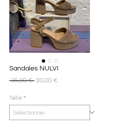
Sandales NULVI
Prix
Prix
 35,00 € 
20,00 €
original
promotionnel
Taille
*
Quantité
*