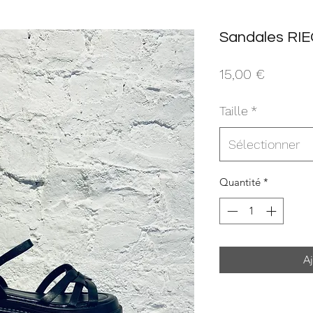
Sandales RI
Prix
15,00 €
Taille
*
Sélectionner
Quantité
*
Aj